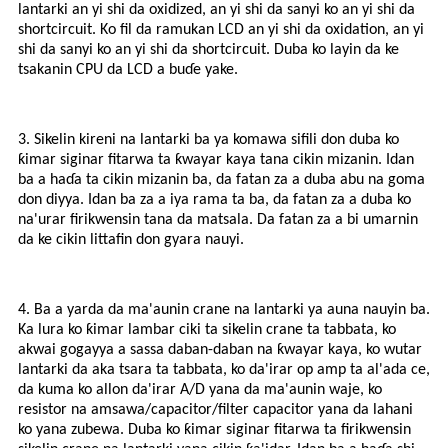
lantarki an yi shi da oxidized, an yi shi da sanyi ko an yi shi da
shortcircuit. Ko fil da ramukan LCD an yi shi da oxidation, an yi
shi da sanyi ko an yi shi da shortcircuit. Duba ko layin da ke
tsakanin CPU da LCD a buɗe yake.
3. Sikelin kireni na lantarki ba ya komawa sifili don duba ko
ƙimar siginar fitarwa ta ƙwayar kaya tana cikin mizanin. Idan
ba a haɗa ta cikin mizanin ba, da fatan za a duba abu na goma
don diyya. Idan ba za a iya rama ta ba, da fatan za a duba ko
na'urar firikwensin tana da matsala. Da fatan za a bi umarnin
da ke cikin littafin don gyara nauyi.
4. Ba a yarda da ma'aunin crane na lantarki ya auna nauyin ba.
Ka lura ko ƙimar lambar ciki ta sikelin crane ta tabbata, ko
akwai gogayya a sassa daban-daban na ƙwayar kaya, ko wutar
lantarki da aka tsara ta tabbata, ko da'irar op amp ta al'ada ce,
da kuma ko allon da'irar A/D yana da ma'aunin waje, ko
resistor na amsawa/capacitor/filter capacitor yana da lahani
ko yana zubewa. Duba ko ƙimar siginar fitarwa ta firikwensin