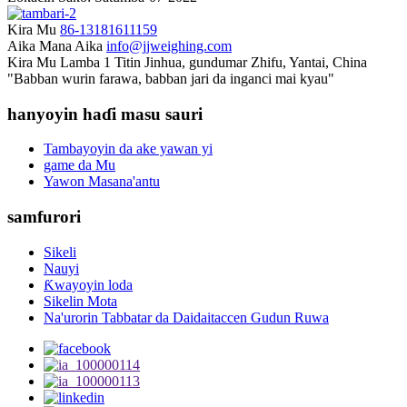
Kira Mu
86-13181611159
Aika Mana Aika
info@jjweighing.com
Kira Mu
Lamba 1 Titin Jinhua, gundumar Zhifu, Yantai, China
"Babban wurin farawa, babban jari da inganci mai kyau"
hanyoyin haɗi masu sauri
Tambayoyin da ake yawan yi
game da Mu
Yawon Masana'antu
samfurori
Sikeli
Nauyi
Ƙwayoyin loda
Sikelin Mota
Na'urorin Tabbatar da Daidaitaccen Gudun Ruwa