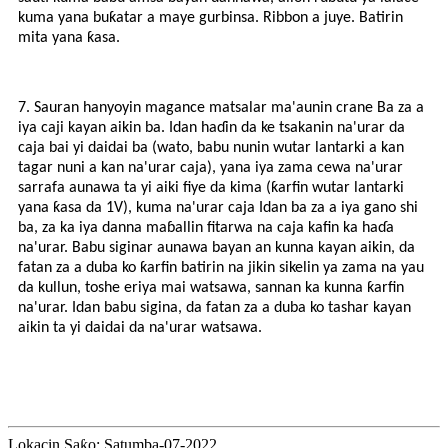
kuma yana buƙatar a maye gurbinsa. Ribbon a juye. Batirin
mita yana ƙasa.
7. Sauran hanyoyin magance matsalar ma'aunin crane Ba za a
iya caji kayan aikin ba. Idan haɗin da ke tsakanin na'urar da
caja bai yi daidai ba (wato, babu nunin wutar lantarki a kan
tagar nuni a kan na'urar caja), yana iya zama cewa na'urar
sarrafa aunawa ta yi aiki fiye da kima (ƙarfin wutar lantarki
yana ƙasa da 1V), kuma na'urar caja Idan ba za a iya gano shi
ba, za ka iya danna maɓallin fitarwa na caja kafin ka haɗa
na'urar. Babu siginar aunawa bayan an kunna kayan aikin, da
fatan za a duba ko ƙarfin batirin na jikin sikelin ya zama na yau
da kullun, toshe eriya mai watsawa, sannan ka kunna ƙarfin
na'urar. Idan babu sigina, da fatan za a duba ko tashar kayan
aikin ta yi daidai da na'urar watsawa.
Lokacin Saƙo: Satumba-07-2022