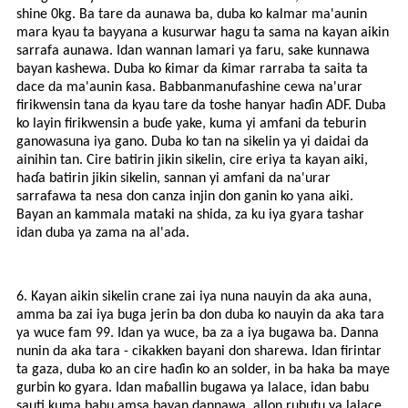
shine 0kg. Ba tare da aunawa ba, duba ko kalmar ma'aunin
mara kyau ta bayyana a kusurwar hagu ta sama na kayan aikin
sarrafa aunawa. Idan wannan lamari ya faru, sake kunnawa
bayan kashewa. Duba ko ƙimar da ƙimar rarraba ta saita ta
dace da ma'aunin ƙasa. Babban
manufa
shine cewa na'urar
firikwensin tana da kyau tare da toshe hanyar haɗin ADF. Duba
ko layin firikwensin a buɗe yake, kuma yi amfani da teburin
ganowa
suna iya
gano. Duba ko tan na sikelin ya yi daidai da
ainihin tan. Cire batirin jikin sikelin, cire eriya ta kayan aiki,
haɗa batirin jikin sikelin, sannan yi amfani da na'urar
sarrafawa ta nesa don canza injin don ganin ko yana aiki.
Bayan an kammala mataki na shida, za ku iya gyara tashar
idan duba ya zama na al'ada.
6. Kayan aikin sikelin crane zai iya nuna nauyin da aka auna,
amma ba zai iya buga jerin ba don duba ko nauyin da aka tara
ya wuce fam 99. Idan ya wuce, ba za a iya bugawa ba. Danna
nunin da aka tara - cikakken bayani don sharewa. Idan firintar
ta gaza, duba ko an cire haɗin ko an solder, in ba haka ba maye
gurbin ko gyara. Idan maɓallin bugawa ya lalace, idan babu
sauti kuma babu amsa bayan dannawa, allon rubutu ya lalace