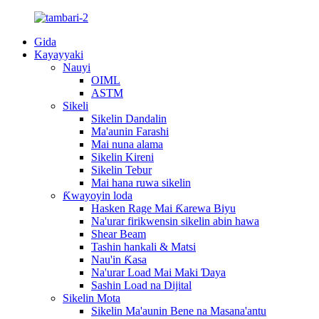
Gida
Kayayyaki
Nauyi
OIML
ASTM
Sikeli
Sikelin Dandalin
Ma'aunin Farashi
Mai nuna alama
Sikelin Kireni
Sikelin Tebur
Mai hana ruwa sikelin
Ƙwayoyin loda
Hasken Rage Mai Ƙarewa Biyu
Na'urar firikwensin sikelin abin hawa
Shear Beam
Tashin hankali & Matsi
Nau'in Ƙasa
Na'urar Load Mai Maki Ɗaya
Sashin Load na Dijital
Sikelin Mota
Sikelin Ma'aunin Bene na Masana'antu