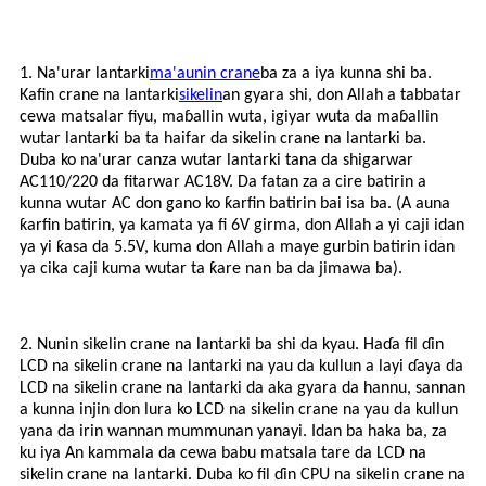
1. Na'urar lantarki
ma'aunin crane
ba za a iya kunna shi ba.
Kafin crane na lantarki
sikelin
an gyara shi, don Allah a tabbatar
cewa matsalar fiyu, maɓallin wuta, igiyar wuta da maɓallin
wutar lantarki ba ta haifar da sikelin crane na lantarki ba.
Duba ko na'urar canza wutar lantarki tana da shigarwar
AC110/220 da fitarwar AC18V. Da fatan za a cire batirin a
kunna wutar AC don gano ko ƙarfin batirin bai isa ba. (A auna
ƙarfin batirin, ya kamata ya fi 6V girma, don Allah a yi caji idan
ya yi ƙasa da 5.5V, kuma don Allah a maye gurbin batirin idan
ya cika caji kuma wutar ta ƙare nan ba da jimawa ba).
2. Nunin sikelin crane na lantarki ba shi da kyau. Haɗa fil ɗin
LCD na sikelin crane na lantarki na yau da kullun a layi ɗaya da
LCD na sikelin crane na lantarki da aka gyara da hannu, sannan
a kunna injin don lura ko LCD na sikelin crane na yau da kullun
yana da irin wannan mummunan yanayi. Idan ba haka ba, za
ku iya An kammala da cewa babu matsala tare da LCD na
sikelin crane na lantarki. Duba ko fil ɗin CPU na sikelin crane na