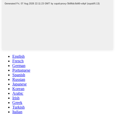
English
French
German
Portuguese
Spanish
Russian
Japanese
Korean
Arabic
Irish
Greek
Turkish
Italian