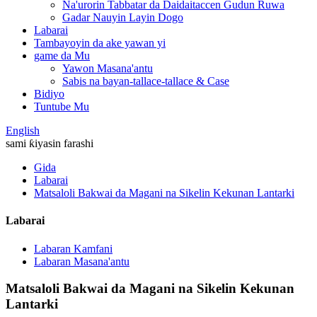
Na'urorin Tabbatar da Daidaitaccen Gudun Ruwa
Gadar Nauyin Layin Dogo
Labarai
Tambayoyin da ake yawan yi
game da Mu
Yawon Masana'antu
Sabis na bayan-tallace-tallace & Case
Bidiyo
Tuntube Mu
English
sami ƙiyasin farashi
Gida
Labarai
Matsaloli Bakwai da Magani na Sikelin Kekunan Lantarki
Labarai
Labaran Kamfani
Labaran Masana'antu
Matsaloli Bakwai da Magani na Sikelin Kekunan
Lantarki