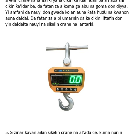
sikelin crane na lantarki yana cikin ƙa'idar. Idan ba a haɗa shi
cikin ƙa'idar ba, da fatan za a koma ga abu na goma don diyya.
Yi amfani da nauyi don gwada ko an auna ƙafa huɗu na kwanon
auna daidai. Da fatan za a bi umarnin da ke cikin littafin don
yin daidaita nauyi na sikelin crane na lantarki.
5. Siginar kayan aikin sikelin crane na al'ada ce, kuma nunin